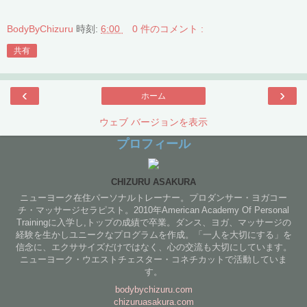
BodyByChizuru
時刻:
6:00
0 件のコメント :
共有
‹
›
ホーム
ウェブ バージョンを表示
プロフィール
CHIZURU ASAKURA
ニューヨーク在住パーソナルトレーナー。プロダンサー・ヨガコー
チ・マッサージセラピスト。2010年American Academy Of Personal
Trainingに入学し,トップの成績で卒業。ダンス、ヨガ、マッサージの
経験を生かしユニークなプログラムを作成。「一人を大切にする」を
信念に、エクササイズだけではなく、心の交流も大切にしています。
ニューヨーク・ウエストチェスター・コネチカットで活動していま
す。
bodybychizuru.com
chizuruasakura.com